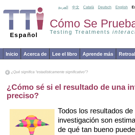
العربية
中文
Català
Deutsch
English
E
Cómo Se Prueba
Testing Treatments
interac
Español
Inicio
Acerca de
Lee el libro
Aprende más
Retroa
¿Qué significa “estadísticamente significativo”?
¿Cómo sé si el resultado de una in
preciso?
Todos los resultados de 
investigación son estim
de qué tan bueno puede 