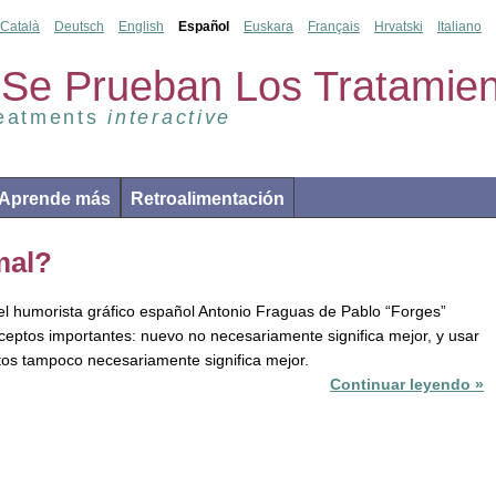
Català
Deutsch
English
Español
Euskara
Français
Hrvatski
Italiano
Se Prueban Los Tratamien
reatments
interactive
Aprende más
Retroalimentación
mal?
l humorista gráfico español Antonio Fraguas de Pablo “Forges”
nceptos importantes: nuevo no necesariamente significa mejor, y usar
tos tampoco necesariamente significa mejor.
Continuar leyendo »