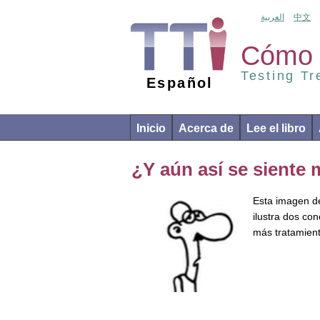
العربية
中文
Cómo 
Testing T
Español
Inicio
Acerca de
Lee el libro
¿Y aún así se siente 
Esta imagen de
ilustra dos co
más tratamien