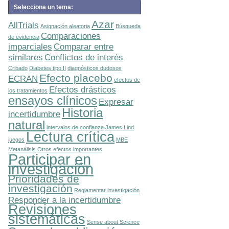
Selecciona un tema:
Azar
AllTrials
Asignación aleatoria
Búsqueda
Comparaciones
de evidencia
imparciales
Comparar entre
similares
Conflictos de interés
Cribado
Diabetes tipo II
diagnósticos dudosos
Efecto placebo
ECRAN
efectos de
Efectos drásticos
los tratamientos
ensayos clínicos
Expresar
Historia
incertidumbre
natural
intervalos de confianza
James Lind
Lectura crítica
juegos
MBE
Metanálisis
Otros efectos importantes
Participar en
investigación
Prioridades de
investigación
Reglamentar investigación
Responder a la incertidumbre
Revisiones
sistemáticas
Sense about Science