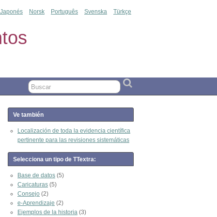
Japonés
Norsk
Português
Svenska
Türkçe
tos
Ve también
Localización de toda la evidencia científica
pertinente para las revisiones sistemáticas
Selecciona un tipo de TTextra:
Base de datos
(5)
Caricaturas
(5)
Consejo
(2)
e-Aprendizaje
(2)
Ejemplos de la historia
(3)