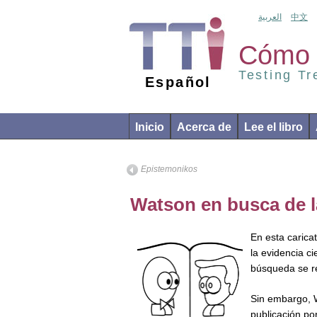
العربية
中文
Cómo 
Testing T
Español
Inicio
Acerca de
Lee el libro
Epistemonikos
Watson en busca de l
En esta carica
la evidencia ci
búsqueda se r
Sin embargo, W
publicación po