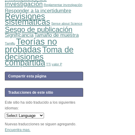
investigación
Reglamentar investigación
Responder a la incertidumbre
Revisiones
sistemáticas
Sense about Science
Sesgo de publicación
Significancia
Tamaño de muestra
Teorías no
Tamiflu
probadas
Toma de
decisiones
compartida
TTi
valor P
Compartir esta página
Traducciones de este sitio
Este sitio ha sido traducido a los siguientes
idiomas:
Nuevas traducciones se siguen agregando.
Encuentra mas.