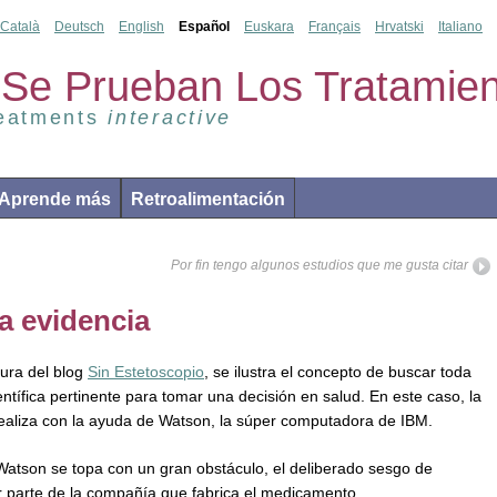
Català
Deutsch
English
Español
Euskara
Français
Hrvatski
Italiano
Se Prueban Los Tratamien
reatments
interactive
Aprende más
Retroalimentación
Por fin tengo algunos estudios que me gusta citar
a evidencia
tura del blog
Sin Estetoscopio
, se ilustra el concepto de buscar toda
entífica pertinente para tomar una decisión en salud. En este caso, la
ealiza con la ayuda de Watson, la súper computadora de IBM.
atson se topa con un gran obstáculo, el deliberado sesgo de
r parte de la compañía que fabrica el medicamento.