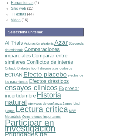
Herramientas
(4)
Sitio web
(11)
TT extras
(44)
Video
(16)
Selecciona un tema:
Azar
AllTrials
Asignación aleatoria
Búsqueda
Comparaciones
de evidencia
imparciales
Comparar entre
similares
Conflictos de interés
Cribado
Diabetes tipo II
diagnósticos dudosos
Efecto placebo
ECRAN
efectos de
Efectos drásticos
los tratamientos
ensayos clínicos
Expresar
Historia
incertidumbre
natural
intervalos de confianza
James Lind
Lectura crítica
juegos
MBE
Metanálisis
Otros efectos importantes
Participar en
investigación
Prioridades de