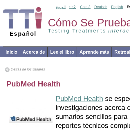
العربية
中文
Català
Deutsch
English
E
Cómo Se Prueba
Testing Treatments
interac
Español
Inicio
Acerca de
Lee el libro
Aprende más
Retroa
Detrás de los titulares
PubMed Health
PubMed Health
se espec
investigaciones acerca d
sumarios sencillos para
reportes técnicos compl