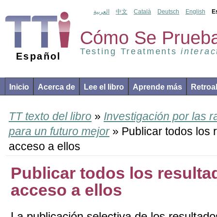
العربية
中文
Català
Deutsch
English
E
Cómo Se Prueba
Testing Treatments
interac
Español
Inicio
Acerca de
Lee el libro
Aprende más
Retroa
TT texto del libro
»
Investigación por las 
para un futuro mejor
» Publicar todos los re
acceso a ellos
Publicar todos los resultado
acceso a ellos
La publicación selectiva de los resultado