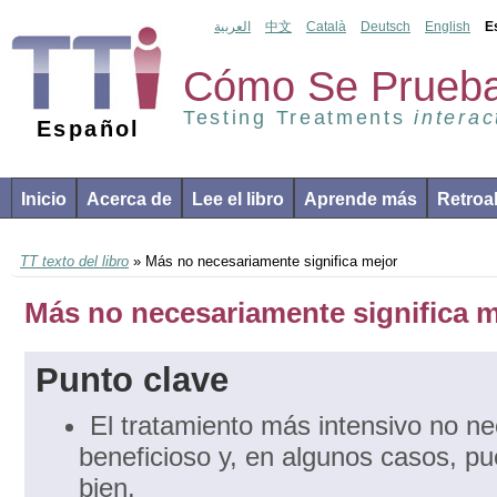
العربية
中文
Català
Deutsch
English
E
Cómo Se Prueba
Testing Treatments
interac
Español
Inicio
Acerca de
Lee el libro
Aprende más
Retroa
TT texto del libro
» Más no necesariamente significa mejor
Más no necesariamente significa m
Punto clave
El tratamiento más intensivo no n
beneficioso y, en algunos casos, 
bien.