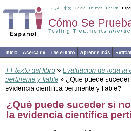
العربية
中文
Català
Deutsch
English
Espa
Cómo Se Prueba
Testing Treatments
interac
Español
Inicio
Acerca de
Lee el libro
Aprende más
Retroa
TT texto del libro
»
Evaluación de toda la e
pertinente y fiable
» ¿Qué puede suceder s
evidencia científica pertinente y fiable?
¿Qué puede suceder si no
la evidencia científica pert