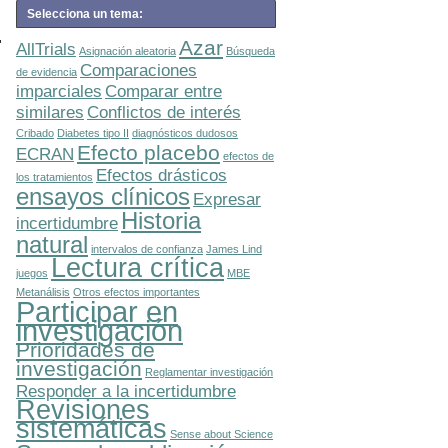
Selecciona un tema:
Azar
AllTrials
Asignación aleatoria
Búsqueda
Comparaciones
de evidencia
imparciales
Comparar entre
similares
Conflictos de interés
Cribado
Diabetes tipo II
diagnósticos dudosos
Efecto placebo
ECRAN
efectos de
Efectos drásticos
los tratamientos
ensayos clínicos
Expresar
Historia
incertidumbre
natural
intervalos de confianza
James Lind
Lectura crítica
juegos
MBE
Metanálisis
Otros efectos importantes
Participar en
investigación
Prioridades de
investigación
Reglamentar investigación
Responder a la incertidumbre
Revisiones
sistemáticas
Sense about Science