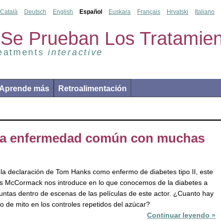
Català
Deutsch
English
Español
Euskara
Français
Hrvatski
Italiano
Se Prueban Los Tratamien
reatments
interactive
Aprende más
Retroalimentación
 una enfermedad común con muchas
 la declaración de Tom Hanks como enfermo de diabetes tipo II, este
s McCormack nos introduce en lo que conocemos de la diabetes a
untas dentro de escenas de las películas de este actor. ¿Cuanto hay
to de mito en los controles repetidos del azúcar?
Continuar leyendo »