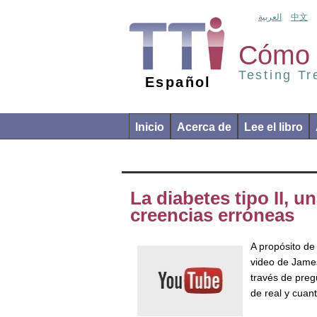
العربية
中文
Cómo 
Testing T
Español
Inicio
Acerca de
Lee el libro
La diabetes tipo II,
creencias erróneas
A propósito de
video de Jame
través de preg
de real y cuan