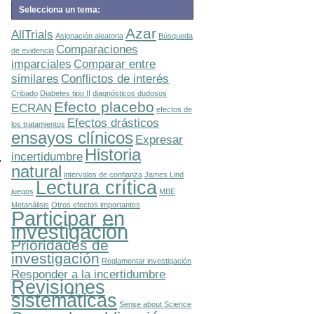
Selecciona un tema:
Azar
AllTrials
Asignación aleatoria
Búsqueda
Comparaciones
de evidencia
imparciales
Comparar entre
similares
Conflictos de interés
Cribado
Diabetes tipo II
diagnósticos dudosos
Efecto placebo
ECRAN
efectos de
Efectos drásticos
los tratamientos
ensayos clínicos
Expresar
Historia
incertidumbre
natural
intervalos de confianza
James Lind
Lectura crítica
juegos
MBE
Metanálisis
Otros efectos importantes
Participar en
investigación
Prioridades de
investigación
Reglamentar investigación
Responder a la incertidumbre
Revisiones
sistemáticas
Sense about Science