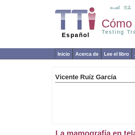
العربية
中文
Cómo 
Testing T
Español
Inicio
Acerca de
Lee el libro
Vicente Ruíz García
La mamografía en tela