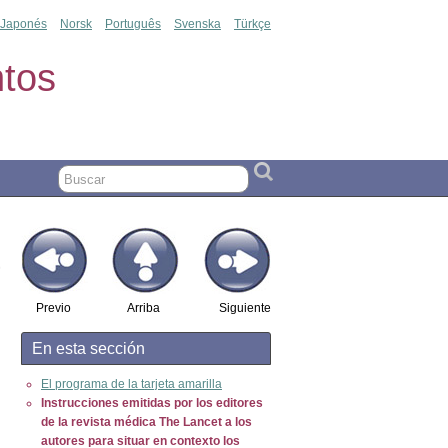
Japonés
Norsk
Português
Svenska
Türkçe
tos
Previo
Arriba
Siguiente
En esta sección
El programa de la tarjeta amarilla
Instrucciones emitidas por los editores
de la revista médica The Lancet a los
autores para situar en contexto los