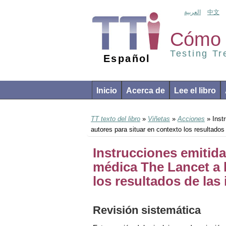
العربية
中文
Cómo 
Testing T
Español
Inicio
Acerca de
Lee el libro
TT texto del libro
»
Viñetas
»
Acciones
» Instr
autores para situar en contexto los resultados
Instrucciones emitidas
médica The Lancet a l
los resultados de las
Revisión sistemática