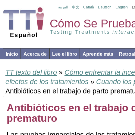
العربية
中文
Català
Deutsch
English
E
Cómo Se Prueba
Testing Treatments
interac
Español
Inicio
Acerca de
Lee el libro
Aprende más
Retroa
TT texto del libro
»
Cómo enfrentar la ince
efectos de los tratamientos
»
Cuando los 
Antibióticos en el trabajo de parto premat
Antibióticos en el trabajo 
prematuro
Las pruebas imparciales de los tratamie