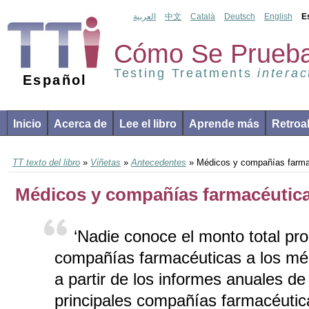
العربية
中文
Català
Deutsch
English
E
Cómo Se Prueba
Testing Treatments
interac
Español
Inicio
Acerca de
Lee el libro
Aprende más
Retroa
TT texto del libro
»
Viñetas
»
Antecedentes
» Médicos y compañías farma
Médicos y compañías farmacéutic
‘Nadie conoce el monto total pr
compañías farmacéuticas a los méd
a partir de los informes anuales de
principales compañías farmacéuti