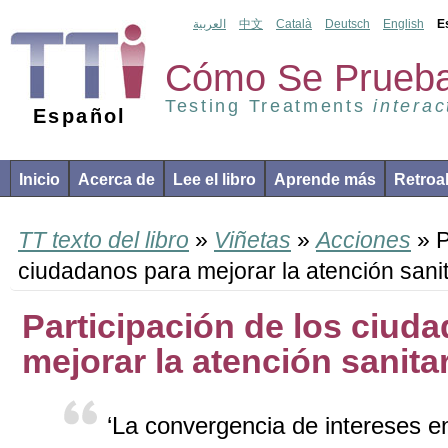
العربية
中文
Català
Deutsch
English
E
Cómo Se Prueba
Testing Treatments
interac
Español
Inicio
Acerca de
Lee el libro
Aprende más
Retroa
TT texto del libro
»
Viñetas
»
Acciones
» P
ciudadanos para mejorar la atención sanit
Participación de los ciud
mejorar la atención sanita
‘La convergencia de intereses e