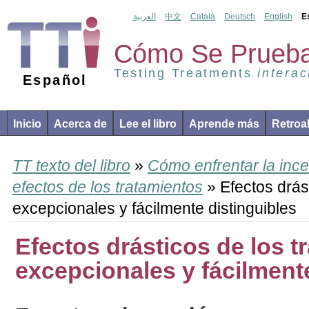
العربية
中文
Català
Deutsch
English
E
Cómo Se Prueba
Testing Treatments
interac
Español
Inicio
Acerca de
Lee el libro
Aprende más
Retroa
TT texto del libro
»
Cómo enfrentar la ince
efectos de los tratamientos
» Efectos drást
excepcionales y fácilmente distinguibles
Efectos drásticos de los t
excepcionales y fácilmente