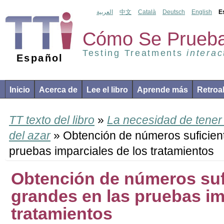
العربية
中文
Català
Deutsch
English
E
Cómo Se Prueba
Testing Treatments
interac
Español
Inicio
Acerca de
Lee el libro
Aprende más
Retroa
TT texto del libro
»
La necesidad de tener 
del azar
» Obtención de números suficien
pruebas imparciales de los tratamientos
Obtención de números suf
grandes en las pruebas im
tratamientos